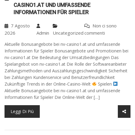
CASINO1.AT UND UMFASSENDE
INFORMATIONEN FÜR SPIELER
7 Agosto
Non ci sono
2026
Admin
Uncategorized
commenti
Aktuelle Bonusangebote bei nv-casino1.at und umfassende
Informationen für Spieler Bonusangebote und Promotionen bei
nv-casino1.at Die Bedeutung der Umsatzbedingungen Das
Spielangebot von nv-casino1.at Die Rolle der Softwareanbieter
Zahlungsmethoden und Auszahlungsgeschwindigkeit Sicherheit
bei Zahlungen Kundenservice und Benutzerfreundlichkeit
Zukünftige Trends in der Online-Casino-Welt
Spielen
Aktuelle Bonusangebote bei nv-casino1.at und umfassende
Informationen für Spieler Die Online-Welt der […]
Leggi Di Più