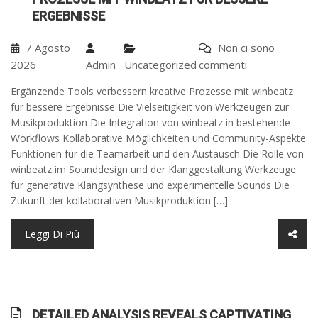
ERGEBNISSE
7 Agosto
Non ci sono
2026
Admin
Uncategorized
commenti
Ergänzende Tools verbessern kreative Prozesse mit winbeatz
für bessere Ergebnisse Die Vielseitigkeit von Werkzeugen zur
Musikproduktion Die Integration von winbeatz in bestehende
Workflows Kollaborative Möglichkeiten und Community-Aspekte
Funktionen für die Teamarbeit und den Austausch Die Rolle von
winbeatz im Sounddesign und der Klanggestaltung Werkzeuge
für generative Klangsynthese und experimentelle Sounds Die
Zukunft der kollaborativen Musikproduktion […]
Leggi Di Più
DETAILED ANALYSIS REVEALS CAPTIVATING