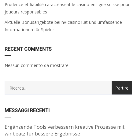
Prudence et fiabilité caractérisent le casino en ligne suisse pour
joueurs responsables
Aktuelle Bonusangebote bei nv-casino1.at und umfassende
Informationen für Spieler
RECENT COMMENTS
Nessun commento da mostrare.
MESSAGGI RECENTI
Ergänzende Tools verbessern kreative Prozesse mit
winbeatz für bessere Ergebnisse