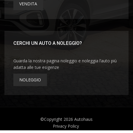
VENDITA
CERCHI UN AUTO A NOLEGGIO?
Guarda la nostra pagina noleggio e noleggia l’auto più
adatta alle tue esigenze
NOLEGGIO
©Copyright 2026
Autohaus
Privacy Policy