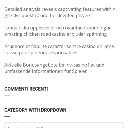
Detailed analysis reveals captivating features within
grizzlys quest casino for devoted players
Fantastiska upplevelser och oväntade vändningar
omkring chicken road casino erbjuder spänning
Prudence et fiabilité caractérisent le casino en ligne
suisse pour joueurs responsables
Aktuelle Bonusangebote bei nv-casino1.at und
umfassende Informationen für Spieler
COMMENTI RECENTI
CATEGORY WITH DROPDOWN