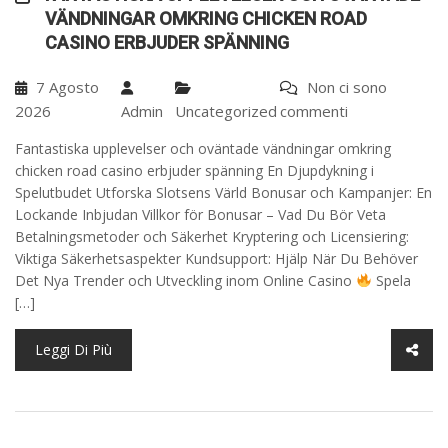
VÄNDNINGAR OMKRING CHICKEN ROAD
CASINO ERBJUDER SPÄNNING
7 Agosto
Non ci sono
2026
Admin
Uncategorized
commenti
Fantastiska upplevelser och oväntade vändningar omkring
chicken road casino erbjuder spänning En Djupdykning i
Spelutbudet Utforska Slotsens Värld Bonusar och Kampanjer: En
Lockande Inbjudan Villkor för Bonusar – Vad Du Bör Veta
Betalningsmetoder och Säkerhet Kryptering och Licensiering:
Viktiga Säkerhetsaspekter Kundsupport: Hjälp När Du Behöver
Det Nya Trender och Utveckling inom Online Casino
Spela
[…]
Leggi Di Più