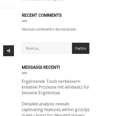
RECENT COMMENTS
Nessun commento da mostrare.
MESSAGGI RECENTI
Ergänzende Tools verbessern
kreative Prozesse mit winbeatz für
bessere Ergebnisse
Detailed analysis reveals
captivating features within grizzlys
quest casino for devoted players