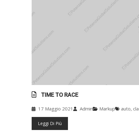
TIME TO RACE
17 Maggio 2021
Admin
Markup
auto
,
cl
Leggi Di Più