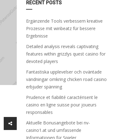
RECENT POSTS
Ergänzende Tools verbessern kreative
Prozesse mit winbeatz für bessere
Ergebnisse
Detailed analysis reveals captivating
features within grizzlys quest casino for
devoted players
Fantastiska upplevelser och oväntade
vändningar omkring chicken road casino
erbjuder spänning
Prudence et fiabilité caractérisent le
casino en ligne suisse pour joueurs
responsables
Aktuelle Bonusangebote bei nv-
casino1.at und umfassende
Informationen für Spieler