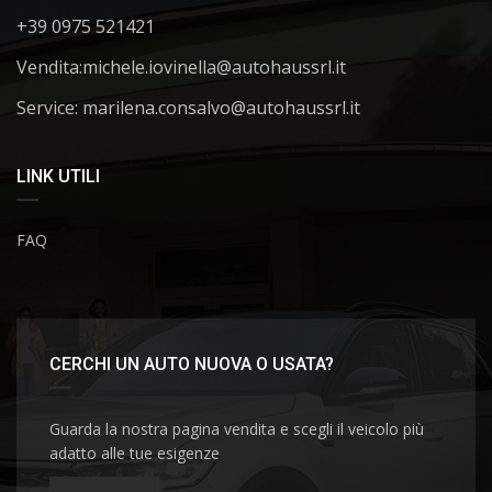
+39 0975 521421
Vendita:
michele.iovinella@autohaussrl.it
Service: marilena.consalvo@autohaussrl.it
LINK UTILI
FAQ
CERCHI UN AUTO NUOVA O USATA?
Guarda la nostra pagina vendita e scegli il veicolo più
adatto alle tue esigenze