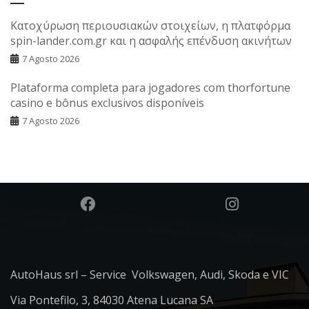
Κατοχύρωση περιουσιακών στοιχείων, η πλατφόρμα
spin-lander.com.gr και η ασφαλής επένδυση ακινήτων
7 Agosto 2026
Plataforma completa para jogadores com thorfortune
casino e bônus exclusivos disponíveis
7 Agosto 2026
AutoHaus srl – Service Volkswagen, Audi, Skoda e VIC
Via Pontefilo, 3, 84030 Atena Lucana SA