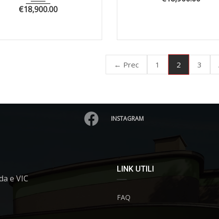
€
18,900.00
2
← Prec
1
3
INSTAGRAM
LINK UTILI
da e VIC
FAQ