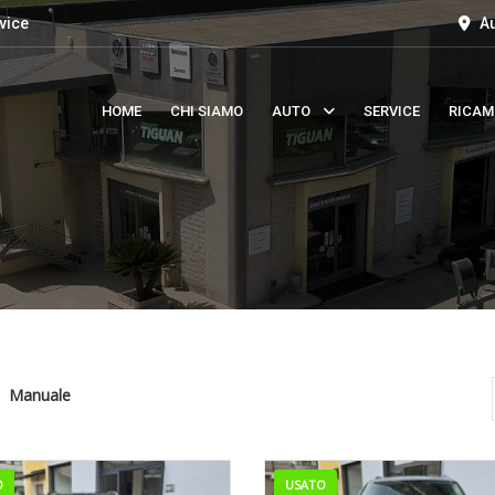
vice
Au
HOME
CHI SIAMO
AUTO
SERVICE
RICAM
Manuale
O
USATO