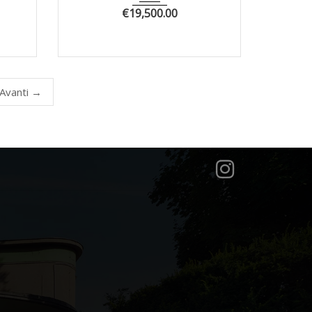
€
19,500.00
Avanti →