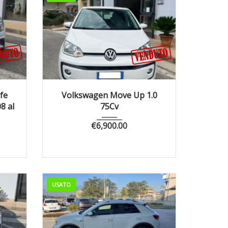
0200
2016
Manua...
97350
fe
Volkswagen Move Up 1.0
08 al
75Cv
€
6,900.00
USATO