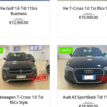
019
Manua...
157964
2023
Manua...
2
Vw Golf 1.6 Tdi 115cv
Vw T-Cross 1.0 Tsi 95cv 
Business
€
19,900.00
€
12,900.00
O
USATO
022
Manua...
20085
2019
Manua...
8
kswagen T-Cross 1.0 Tsi
Audi A3 SportBack Tdi 1
95Cv Style
€
18,900.00