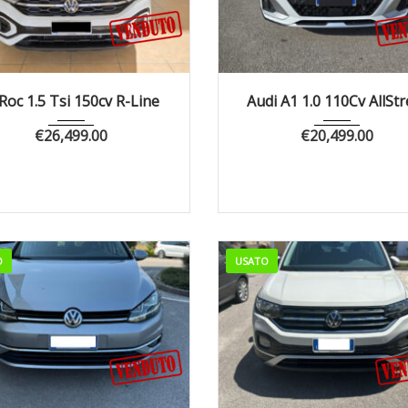
022
Manua...
65000
2023
Manua...
4
Roc 1.5 Tsi 150cv R-Line
Audi A1 1.0 110Cv AllStr
€
26,499.00
€
20,499.00
O
USATO