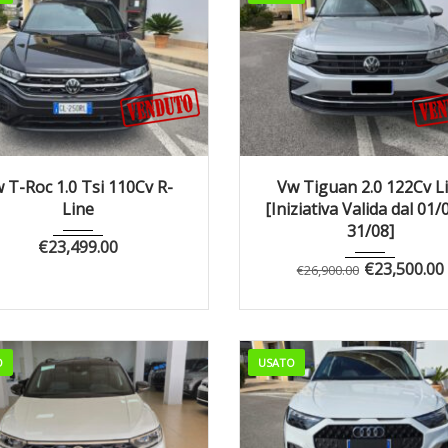
022
Manua...
46519
2022
Manua...
4
 T-Roc 1.0 Tsi 110Cv R-
Vw Tiguan 2.0 122Cv Li
Line
[Iniziativa Valida dal 01/
31/08]
€
23,499.00
€
23,500.00
€
26,900.00
O
USATO