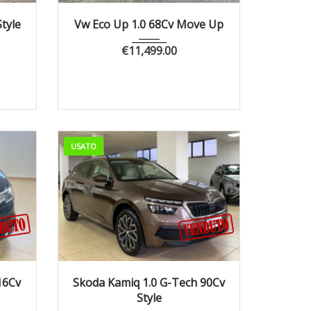
3139
2021
Manua...
32000
Style
Vw Eco Up 1.0 68Cv Move Up
€
11,499.00
USATO
7362
2021
Manua...
25000
16Cv
Skoda Kamiq 1.0 G-Tech 90Cv
Style