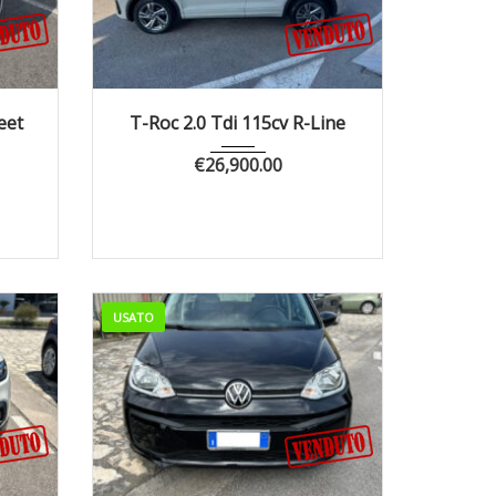
2800
2023
Manua...
25790
eet
T-Roc 2.0 Tdi 115cv R-Line
€
26,900.00
USATO