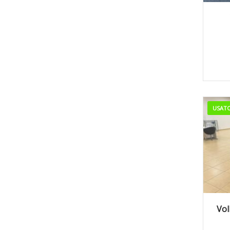
2
USAT
2
Vol