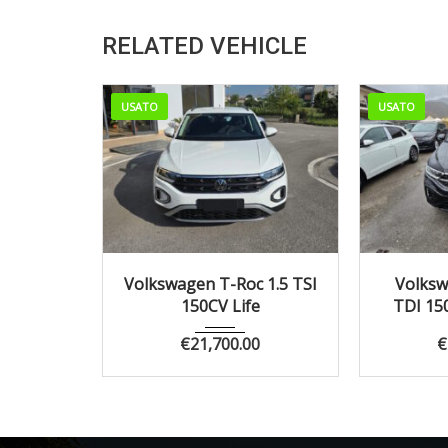
RELATED VEHICLE
USATO
USATO
2023
Manua...
73770
2022
Volkswagen T-Roc 1.5 TSI
Volksw
150CV Life
TDI 15
€
21,700.00
€