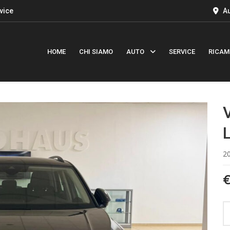
vice
Au
HOME
CHI SIAMO
AUTO
SERVICE
RICAM
L
2
€