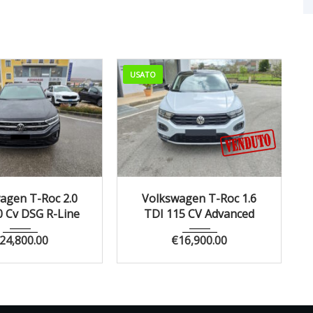
USATO
Autom...
94860
2019
Manua...
133867
agen T-Roc 2.0
Volkswagen T-Roc 1.6
0 Cv DSG R-Line
TDI 115 CV Advanced
24,800.00
€
16,900.00