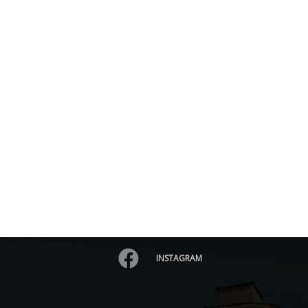
INSTAGRAM