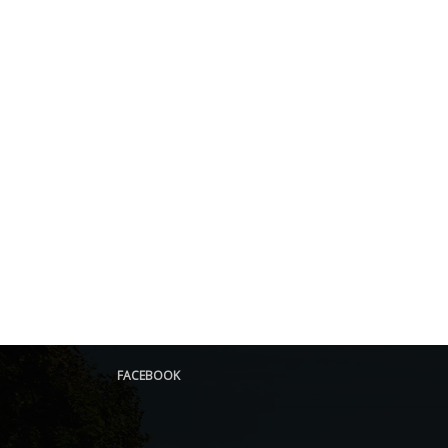
FACEBOOK