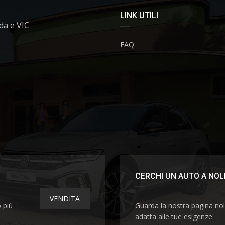
LINK UTILI
da e VIC
FAQ
CERCHI UN AUTO A NOL
VENDITA
o più
Guarda la nostra pagina nol
adatta alle tue esigenze