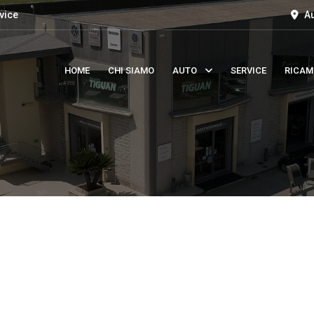
vice
Au
HOME
CHI SIAMO
AUTO
SERVICE
RICAM