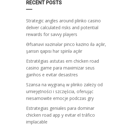
RECENT POSTS
Strategic angles around plinko casino
deliver calculated risks and potential
rewards for savvy players
Əfsanəvi xəzinələr pinco kazino ilə açılır,
şansın qapısı hər spinlə açılır
Estratégias astutas em chicken road
casino game para maximizar seus
ganhos e evitar desastres
Szansa na wygraną w plinko zależy od
umiejętności i szczęścia, oferując
niesamowite emocje podczas gry
Estrategias geniales para dominar
chicken road app y evitar el tráfico
implacable