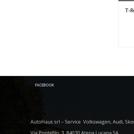
2
T-R
FACEBOOK
AutoHaus srl – Service Volkswagen, Audi, Sko
Via Pontefilo, 3, 84030 Atena Lucana SA