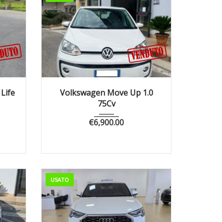
7164
2016
Manua...
97350
Life
Volkswagen Move Up 1.0
75Cv
€
6,900.00
USATO