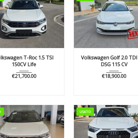
023
Manua...
73770
2022
Autom...
10
lkswagen T-Roc 1.5 TSI
Volkswagen Golf 2.0 TDI 
150CV Life
DSG 115 CV
€
21,700.00
€
18,900.00
O
USATO