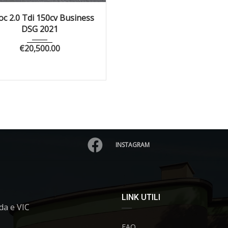
021
Autom...
94337
oc 2.0 Tdi 150cv Business
DSG 2021
€
20,500.00
INSTAGRAM
LINK UTILI
da e VIC
FAQ