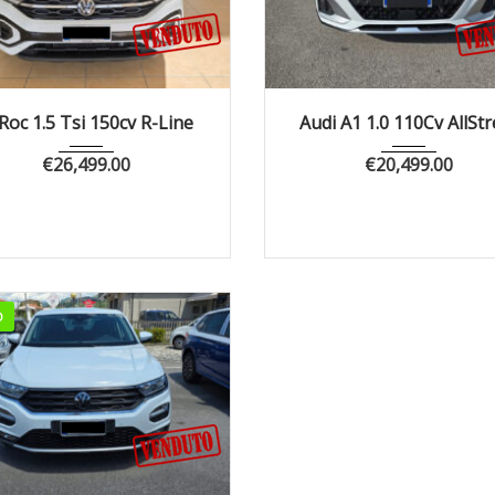
022
Manua...
65000
2023
Manua...
4
Roc 1.5 Tsi 150cv R-Line
Audi A1 1.0 110Cv AllStr
€
26,499.00
€
20,499.00
O