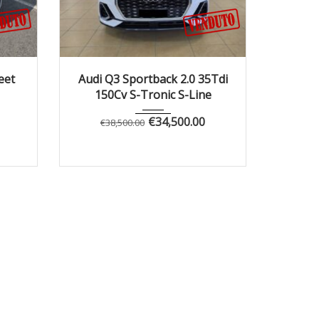
2800
2020
Autom...
72000
eet
Audi Q3 Sportback 2.0 35Tdi
150Cv S-Tronic S-Line
€
34,500.00
€
38,500.00