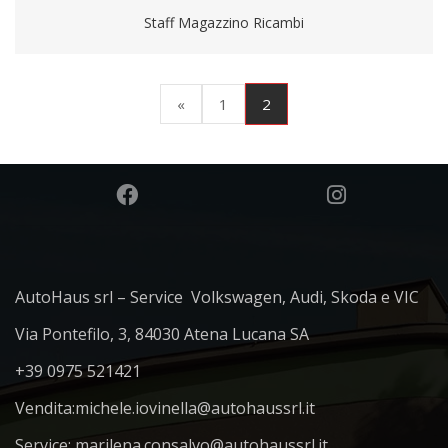
Staff Magazzino Ricambi
(current)
2
«
1
AutoHaus srl – Service Volkswagen, Audi, Skoda e VIC
Via Pontefilo, 3, 84030 Atena Lucana SA
+39 0975 521421
Vendita:
michele.iovinella@autohaussrl.it
Service: marilena.consalvo@autohaussrl.it