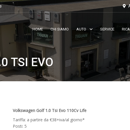
e
A
HOME
CHI SIAMO
AUTO
SERVICE
RIC
0 TSI EVO
Volkswagen Golf 1.0 Tsi Evo 110Cv Life
Tariffa: a partire da €38+iva/al giorno*
Posti: 5