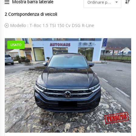
Mostra barra laterale
Ordinare per data
2
Corrispondenza di veicoli
Modello :
T-Roc 1.5 TSI 150 Cv DSG R-Line
USATO