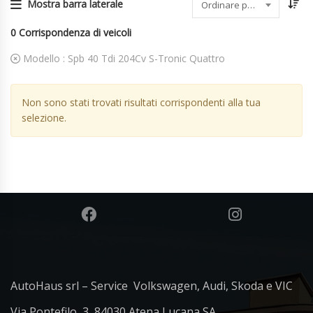
Mostra barra laterale
Ordinare per data
0
Corrispondenza di veicoli
Modello :
Spb 40 Tdi 204Cv S-Tronic Quattro
Non sono stati trovati risultati corrispondenti alla tua
selezione.
AutoHaus srl – Service Volkswagen, Audi, Skoda e VIC
Via Pontefilo, 3, 84030 Atena Lucana SA