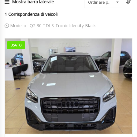
Mostra barra laterale
Ordinare per data
1
Corrispondenza di veicoli
Modello :
Q2 30 TDI S-Tronic Identity Black
USATO