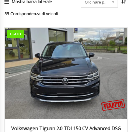
Mostra barra laterale
Ordinare per data
55
Corrispondenza di veicoli
USATO
2022
Autom...
96832
Volkswagen Tiguan 2.0 TDI 150 CV Advanced DSG