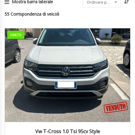
Mostra barra laterale
Ordinare per data
55
Corrispondenza di veicoli
USATO
2023
Manua...
23139
Vw T-Cross 1.0 Tsi 95cv Style