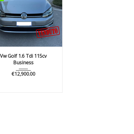
019
Manua...
157964
Vw Golf 1.6 Tdi 115cv
Business
€
12,900.00