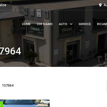
vice
Au
HOME
CHI SIAMO
AUTO
SERVICE
RICAM
7964
157964
O