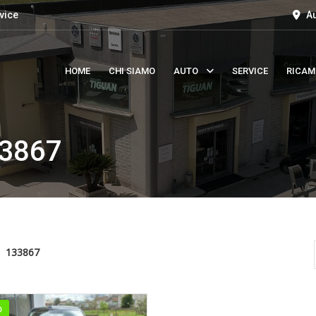
vice
Au
HOME
CHI SIAMO
AUTO
SERVICE
RICAM
3867
133867
O