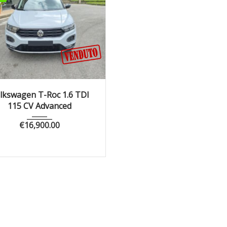
019
Manua...
133867
lkswagen T-Roc 1.6 TDI
115 CV Advanced
€
16,900.00