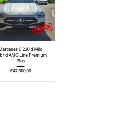
024
Autom...
32800
Mercedes C 220 d Mild
brid AMG Line Premium
Plus
€
47,800.00