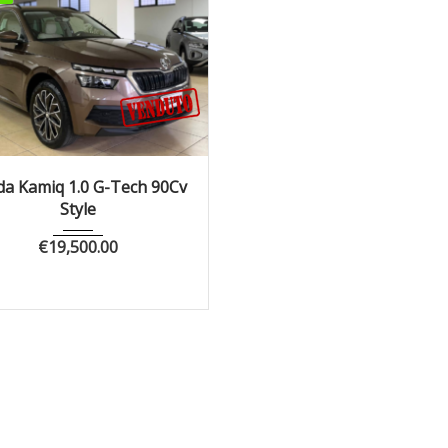
021
Manua...
25000
da Kamiq 1.0 G-Tech 90Cv
Style
€
19,500.00