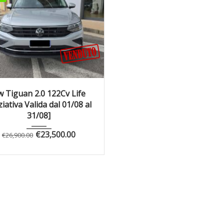
022
Manua...
40200
w Tiguan 2.0 122Cv Life
ziativa Valida dal 01/08 al
31/08]
€
23,500.00
€
26,900.00