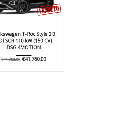
Autom...
1
kswagen T-Roc Style 2.0
DI SCR 110 kW (150 CV)
DSG 4MOTION
€
41,760.00
€
41,760.00