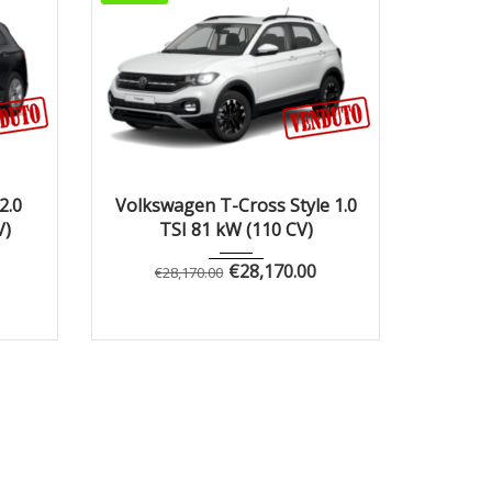
Autom...
1
2.0
Volkswagen T-Cross Style 1.0
V)
TSI 81 kW (110 CV)
€
28,170.00
€
28,170.00