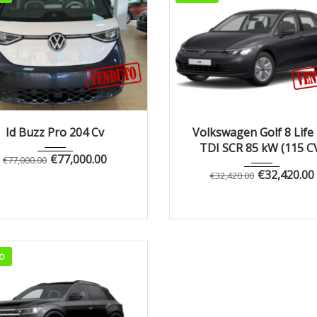
Autom...
Manua...
1
Id Buzz Pro 204 Cv
Volkswagen Golf 8 Life 
TDI SCR 85 kW (115 C
€
77,000.00
€
77,000.00
€
32,420.00
€
32,420.00
O