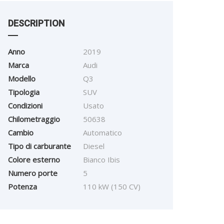
DESCRIPTION
Anno
2019
Marca
Audi
Modello
Q3
Tipologia
SUV
Condizioni
Usato
Chilometraggio
50638
Cambio
Automatico
Tipo di carburante
Diesel
Colore esterno
Bianco Ibis
Numero porte
5
Potenza
110 kW (150 CV)