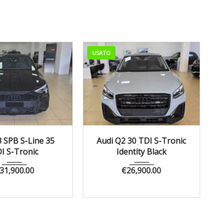
USATO
Autom...
79283
2024
Autom...
68084
3 SPB S-Line 35
Audi Q2 30 TDI S-Tronic
I S-Tronic
Identity Black
31,900.00
€
26,900.00