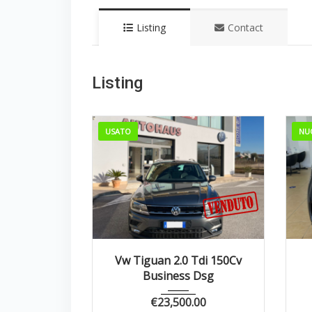
Listing
Contact
Listing
USATO
NU
2018
Autom...
109500
Vw Tiguan 2.0 Tdi 150Cv
Business Dsg
€
23,500.00