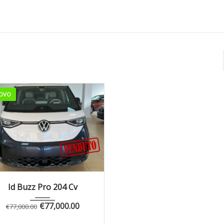
OVO
Autom...
Id Buzz Pro 204 Cv
€
77,000.00
€
77,000.00